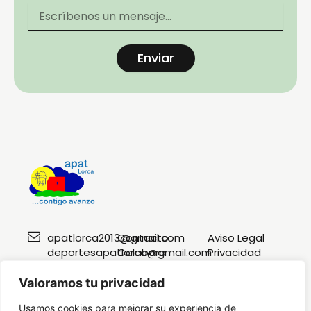
Enviar
apatlorca2013@gmail.com
Contacto
Aviso Legal
deportesapatlorca@gmail.com
Colabora
Privacidad
Mapa de sitio
Accesibilidad
616 09 78
Blog
Valoramos tu privacidad
12
Buscar
Buscar
Usamos cookies para mejorar su experiencia de