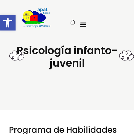
Ir
al
Abrir barra de herramientas
contenido
Psicología infanto-
juvenil
Programa de Habilidades